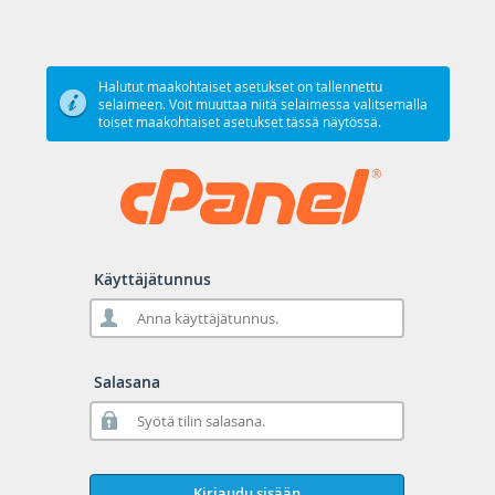
Halutut maakohtaiset asetukset on tallennettu
selaimeen. Voit muuttaa niitä selaimessa valitsemalla
toiset maakohtaiset asetukset tässä näytössä.
Käyttäjätunnus
Salasana
Kirjaudu sisään