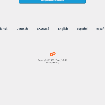
dansk
Deutsch
Ελληνικά
English
español
españo
Copyright© 2026 cPanel, L.L.C.
Privacy Policy